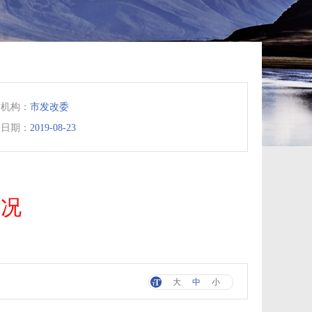
布机构：
市发改委
文日期：
2019-08-23
情况
大
中
小