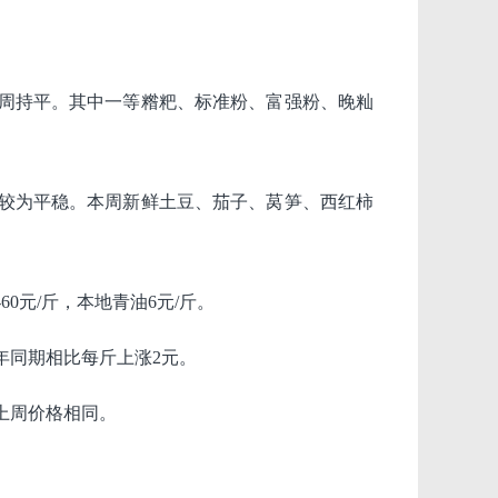
周持平。其中一等糌粑、标准粉、富强粉、晚籼
较为平稳。本周新鲜土豆、茄子、莴笋、西红柿
0元/斤，本地青油6元/斤。
去年同期相比每斤上涨2元。
，与上周价格相同。