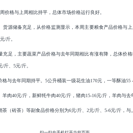
周价格与上周相比持平，总体市场价格运行良好。
、货源储备充足，从价格
监测显示，本周
主要粮食
产品价格与上
6元/斤。
量充足
，主要蔬菜产品价格与去年同期相比有涨有降，总体价格
元/斤、5元/斤。
格与去年同期持平。5公升桶装一级花生油170元，一等酥油55 -6
羊肉40元/斤，新鲜牦牛肉40元/斤，猪肉15-16元/斤，羊肉与
销茶（砖茶）等副食品价格分别为
6
元/斤、2元/斤、5-6元/斤
扫一扫在手机打开当前页面