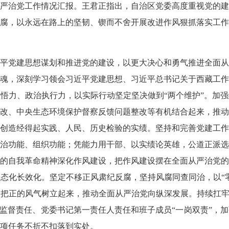
面从严治党工作情况汇报。王君正指出，自治区党委高度重视党的
腐，以永远在路上的坚韧、锲而不舍开展改进作风狠抓落实工作
平党建思想谋划和推进党的建设，以更大决心和勇气推进全面从
魂，深刻学习领会习近平党建思想、习近平总书记关于西藏工作
悟力、政治执行力，以实际行动坚定坚决做到“两个维护”。加
改、中央生态环境保护督察反馈问题整改等有机结合起来，推动
创造经得起实践、人民、历史检验的实绩。
坚持和完善党建工作
治功能、组织功能；凭能力用干部、以实绩论英雄，公道正派选
的自我革命精神深化作风建设，把作风建设摆在全面从严治党的
态化长效化。坚定不移正风肃纪反腐，坚持风腐同查同治，以“
把正的风气树立起来，推动全面从严治党向纵深发展。持续扛牢
委监督责任、党委书记第一责任人责任和班子成员“一岗双责”，
项任务不折不扣落到实处。