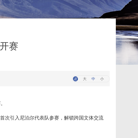
赛开赛
大
中
小
赛。
更首次引入尼泊尔代表队参赛，解锁跨国文体交流