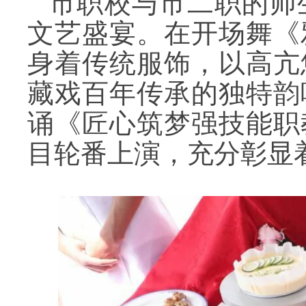
市职校与市二职的师
文艺盛宴。在开场舞《
身着传统服饰，以高亢
藏戏百年传承的独特韵
诵《匠心筑梦强技能职
目轮番上演，充分彰显